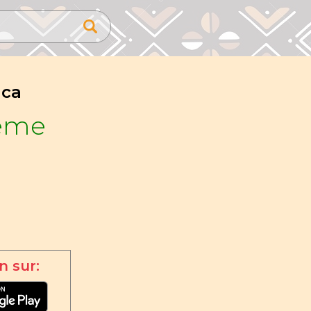
ïca
eme
n sur: