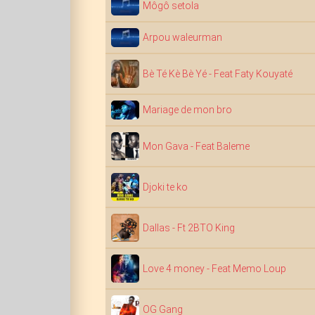
Môgô setola
Arpou waleurman
Bè Té Kè Bè Yé - Feat Faty Kouyaté
Mariage de mon bro
Mon Gava - Feat Baleme
Djoki te ko
Dallas - Ft 2BTO King
Love 4 money - Feat Memo Loup
OG Gang