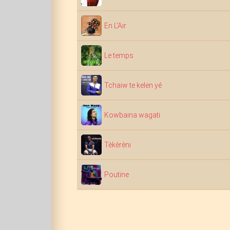
En L'Air
Le temps
Tchaiw te kelen yé
Kowbaina wagati
Tèkèrèni
Poutine