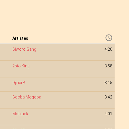
Artistes
Biworo Gang
4:20
2bto King
3:58
Djinxi B
3:15
Booba Mogoba
3:42
Mobjack
4:01