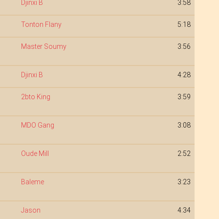
Djinxi B
3:58
Tonton Flany
5:18
Master Soumy
3:56
Djinxi B
4:28
2bto King
3:59
MDO Gang
3:08
Oude Mill
2:52
Baleme
3:23
Jason
4:34