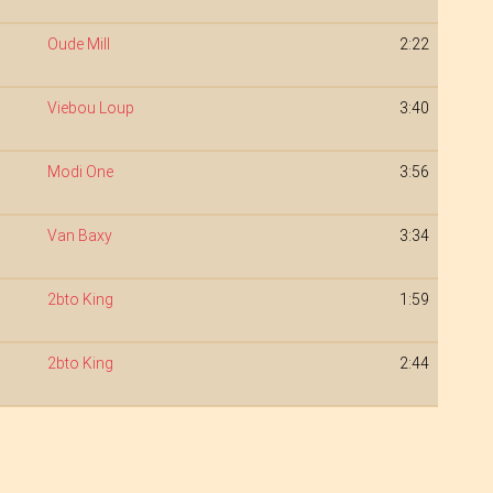
Oude Mill
2:22
Viebou Loup
3:40
Modi One
3:56
Van Baxy
3:34
2bto King
1:59
2bto King
2:44