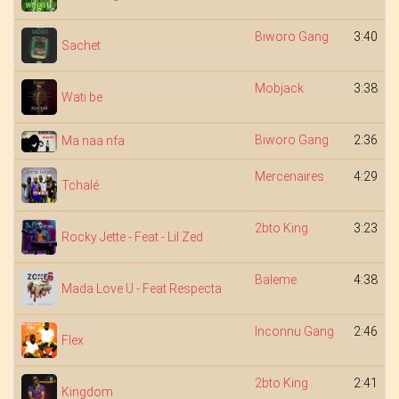
Biworo Gang
3:40
Sachet
Mobjack
3:38
Wati be
Biworo Gang
2:36
Ma naa nfa
Mercenaires
4:29
Tchalé
2bto King
3:23
Rocky Jette - Feat - Lil Zed
Baleme
4:38
Mada Love U - Feat Respecta
Inconnu Gang
2:46
Flex
2bto King
2:41
Kingdom