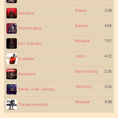
Bifenix
3:38
San bana
Baleme
4:04
Worona gang
Mobjack
1:01
Intro Outa don
Jason
4:22
Scandale
Biworo Gang
2:26
Bananana
2bto King
3:26
Sanfai - Feat - Gamezy
Mobjack
4:38
The real invincible