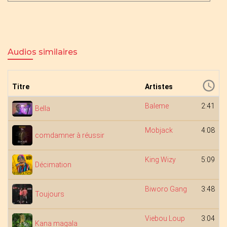
Audios similaires
Titre
Artistes
Baleme
2:41
Bella
Mobjack
4:08
comdamner à réussir
King Wizy
5:09
Décimation
Biworo Gang
3:48
Toujours
Viebou Loup
3:04
Kana magala