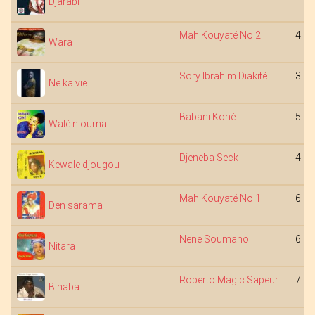
Djarabi
Mah Kouyaté No 2
4:30
Wara
Sory Ibrahim Diakité
3:16
Ne ka vie
Babani Koné
5:12
Walé niouma
Djeneba Seck
4:37
Kewale djougou
Mah Kouyaté No 1
6:50
Den sarama
Nene Soumano
6:03
Nitara
Roberto Magic Sapeur
7:01
Binaba