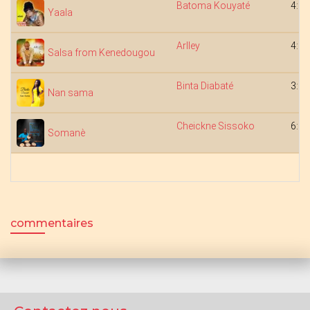
Batoma Kouyaté
4:36
Yaala
Arlley
4:31
Salsa from Kenedougou
Binta Diabaté
3:26
Nan sama
Cheickne Sissoko
6:02
Somanè
commentaires