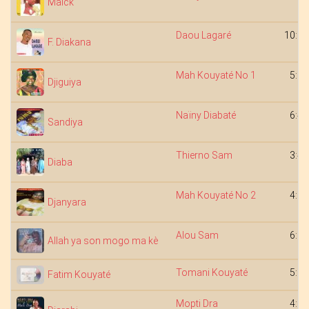
Maick
Daou Lagaré
10:12
F. Diakana
Mah Kouyaté No 1
5:20
Djiguiya
Naïny Diabaté
6:42
Sandiya
Thierno Sam
3:42
Diaba
Mah Kouyaté No 2
4:19
Djanyara
Alou Sam
6:20
Allah ya son mogo ma kè
Tomani Kouyaté
5:01
Fatim Kouyaté
Mopti Dra
4:09