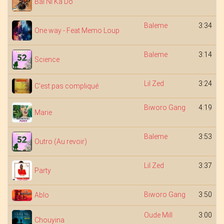
Bai Ni Ka Do
Baleme
3:34
One way - Feat Memo Loup
Baleme
3:14
Science
Lil Zed
3:24
C'est pas compliqué
Biworo Gang
4:19
Marie
Baleme
3:53
Outro (Au revoir)
Lil Zed
3:37
Party
Biworo Gang
3:50
Ablo
Oude Mill
3:00
Chouyina