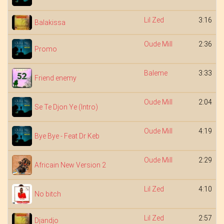
Lil Zed
3:16
Balakissa
Oude Mill
2:36
Promo
Baleme
3:33
Friend enemy
Oude Mill
2:04
Se Te Djon Ye (Intro)
Oude Mill
4:19
Bye Bye - Feat Dr Keb
Oude Mill
2:29
Africain New Version 2
Lil Zed
4:10
No bitch
Lil Zed
2:57
Djandjo