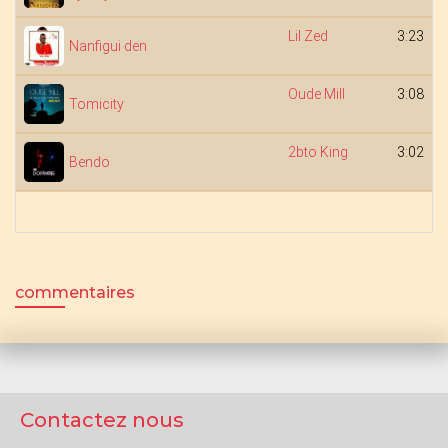
Lil Zed
3:23
Nanfigui den
Oude Mill
3:08
Tomicity
2bto King
3:02
Bendo
commentaires
Contactez nous