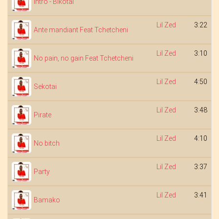
Intro - Bikotai
Lil Zed
3:22
Ante mandiant Feat Tchetcheni
Lil Zed
3:10
No pain, no gain Feat Tchetcheni
Lil Zed
4:50
Sekotai
Lil Zed
3:48
Pirate
Lil Zed
4:10
No bitch
Lil Zed
3:37
Party
Lil Zed
3:41
Bamako