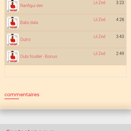
Lil Zed
3:23
Nanfigui den
Lil Zed
4:28
Babii dala
Lil Zed
3:43
Outro
Lil Zed
2:49
Oubi fouiller - Bonus
commentaires