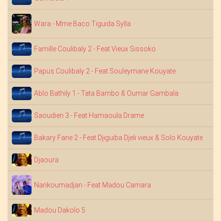
B
Wara - Mme Baco Tiguida Sylla
S
Famille Coulibaly 2 - Feat Vieux Sissoko
S
Papus Coulibaly 2 - Feat Souleymane Kouyate
D
Ablo Bathily 1 - Tata Bambo & Oumar Gambala
S
Saoudien 3 - Feat Hamaoula Drame
S
Bakary Fane 2 - Feat Djiguiba Djeli vieux & Solo Kouyate
N
Djaoura
M
Nankoumadjan - Feat Madou Camara
N
Madou Dakolo 5