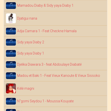
S
Mamadou Diaby & Sidy yaya Diaby 1
M
Djatigui nana
S
Adja Camara 1 - Feat Checkne Hamala
S
Sidy yaya Diaby 2
S
Sidy yaya Diaby 1
D
Djelika Diawara 3 - feat Abdoulaye Diabaté
S
Madou et Baki 1 - Feat Vieux Kanoute & Vieux Sissoko
N
Kèlè magni
S
N"gomi Seydou 1 - Moussa Kouyate