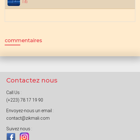
N
Titi
commentaires
Contactez nous
Call Us :
(+223) 78 17 19 90
Envoyez-nous un email :
contact@zikmali.com
Suivez nous :