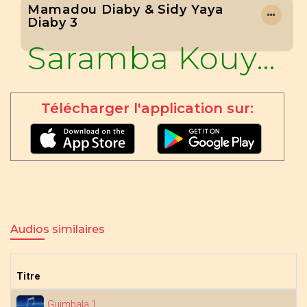
Mamadou Diaby & Sidy Yaya
Diaby 3
Saramba Kouyaté
Télécharger l'application sur:
Audios similaires
Titre
A
S
Guimbala 1