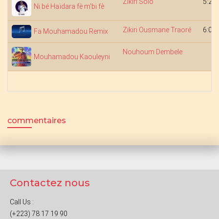
Zikiri Solo
5:24
Ni bé Haïdara fè m'bi fè
Zikiri Ousmane Traoré
6:03
Fa Mouhamadou Remix
Nouhoum Dembele
Mouhamadou Kaouleyni
commentaires
Contactez nous
Call Us :
(+223) 78 17 19 90