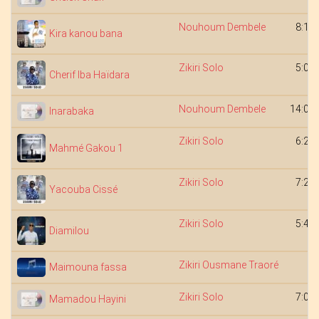
Nouhoum Dembele
8:11
Kira kanou bana
Zikiri Solo
5:02
Cherif Iba Haïdara
Nouhoum Dembele
14:06
Inarabaka
Zikiri Solo
6:26
Mahmé Gakou 1
Zikiri Solo
7:22
Yacouba Cissé
Zikiri Solo
5:43
Diamilou
Zikiri Ousmane Traoré
Maimouna fassa
Zikiri Solo
7:09
Mamadou Hayini