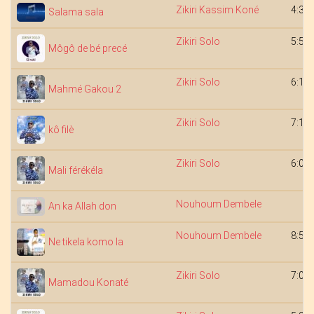
Zikiri Kassim Koné
4:39
Salama sala
Zikiri Solo
5:56
Môgô de bé precé
Zikiri Solo
6:15
Mahmé Gakou 2
Zikiri Solo
7:15
kô filè
Zikiri Solo
6:00
Mali férékéla
Nouhoum Dembele
An ka Allah don
Nouhoum Dembele
8:51
Ne tikela komo la
Zikiri Solo
7:00
Mamadou Konaté