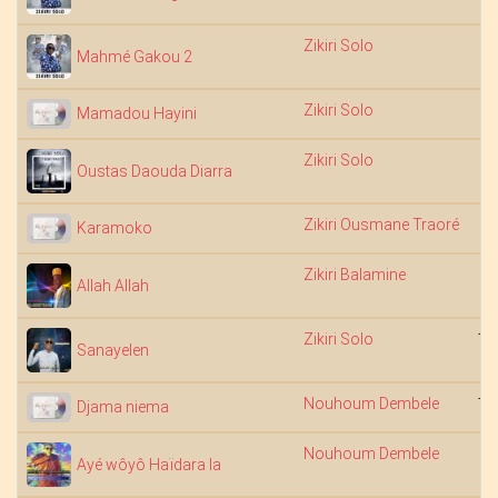
Zikiri Solo
6
Mahmé Gakou 2
Zikiri Solo
7
Mamadou Hayini
Zikiri Solo
5
Oustas Daouda Diarra
Zikiri Ousmane Traoré
7
Karamoko
Zikiri Balamine
4
Allah Allah
Zikiri Solo
14
Sanayelen
Nouhoum Dembele
10
Djama niema
Nouhoum Dembele
8
Ayé wôyô Haïdara la