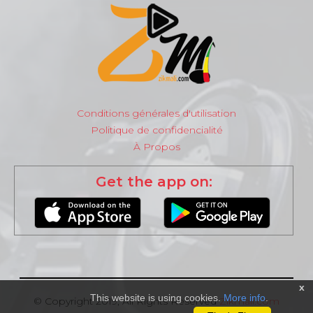
Conditions générales d'utilisation
Politique de confidencialité
À Propos
Get the app on:
x
This website is using cookies.
More info
.
© Copyright 2019, All Rights Reserved
Zikmali.com