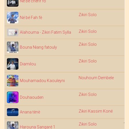
Ne be cherif fo
Zikiri Solo
7
Né bé Fah fè
Zikiri Solo
6
Alahouma - Zikiri Fatim Sylla
Zikiri Solo
6
Bouna Niang fatouly
Zikiri Solo
5
Diamilou
Nouhoum Dembele
Mouhamadou Kaouleyni
Zikiri Solo
6
Douhaouden
Zikiri Kassim Koné
3
Anana tènè
Zikiri Solo
18
Harouna Sangaré 1