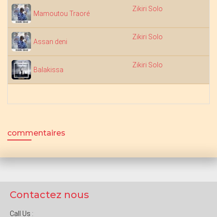
Zikiri Solo
6
Mamoutou Traoré
Zikiri Solo
6
Assan deni
Zikiri Solo
5
Balakissa
commentaires
Contactez nous
Call Us :