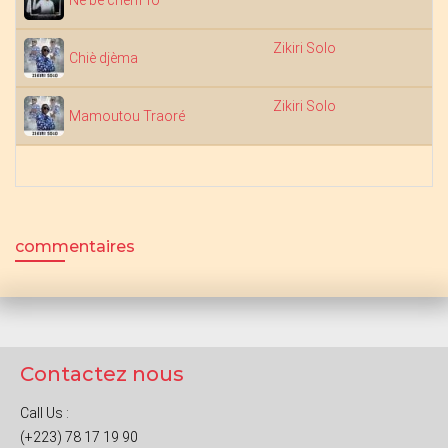
Ne be cherif fo
Zikiri Solo
5
Chiè djèma
Zikiri Solo
6
Mamoutou Traoré
commentaires
Contactez nous
Call Us :
(+223) 78 17 19 90