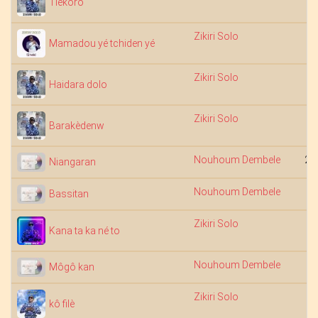
Tièkôrô
Zikiri Solo
7
Mamadou yé tchiden yé
Zikiri Solo
5
Haidara dolo
Zikiri Solo
5
Barakèdenw
Nouhoum Dembele
22
Niangaran
Nouhoum Dembele
7
Bassitan
Zikiri Solo
6
Kana ta ka né to
Nouhoum Dembele
Môgô kan
Zikiri Solo
7
kô filè