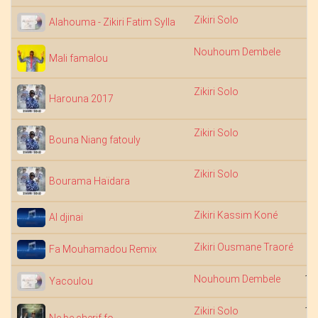
Zikiri Solo
6
Alahouma - Zikiri Fatim Sylla
Nouhoum Dembele
Mali famalou
Zikiri Solo
5
Harouna 2017
Zikiri Solo
6
Bouna Niang fatouly
Zikiri Solo
6
Bourama Haïdara
Zikiri Kassim Koné
4
Al djinai
Zikiri Ousmane Traoré
6
Fa Mouhamadou Remix
Nouhoum Dembele
10
Yacoulou
Zikiri Solo
11