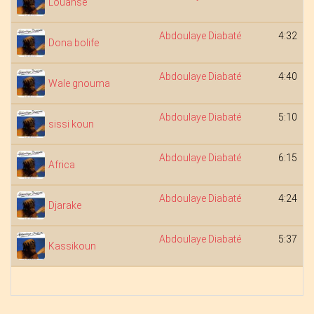
Louansé
Abdoulaye Diabaté
4:32
Dona bolife
Abdoulaye Diabaté
4:40
Wale gnouma
Abdoulaye Diabaté
5:10
sissi koun
Abdoulaye Diabaté
6:15
Africa
Abdoulaye Diabaté
4:24
Djarake
Abdoulaye Diabaté
5:37
Kassikoun