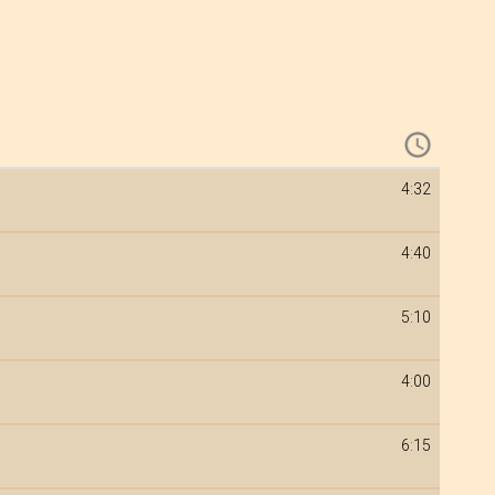
4:32
4:40
5:10
4:00
6:15