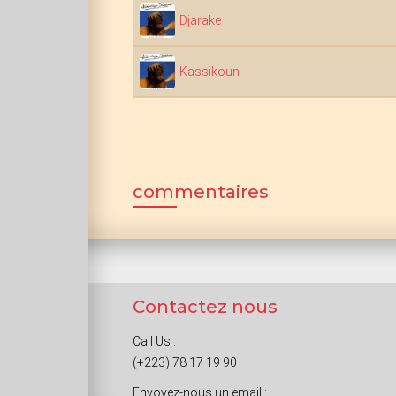
Djarake
Kassikoun
commentaires
Contactez nous
Call Us :
(+223) 78 17 19 90
Envoyez-nous un email :