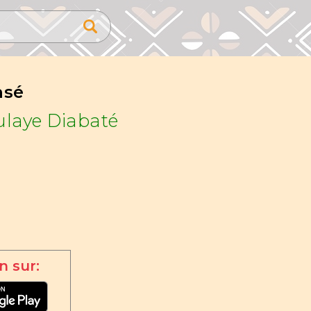
nsé
laye Diabaté
n sur: