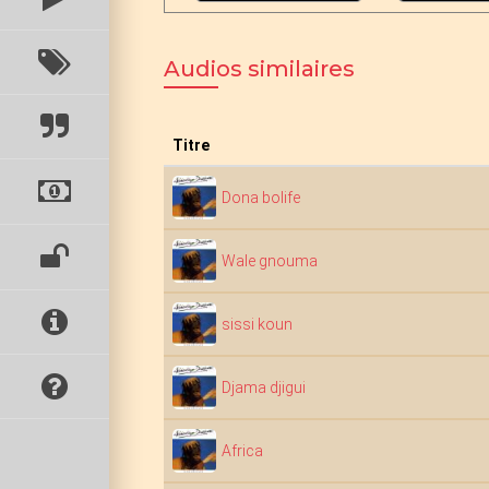
Audios similaires
Titre
Dona bolife
Wale gnouma
sissi koun
Djama djigui
Africa