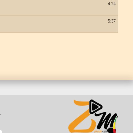
4:24
5:37
z