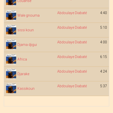
Louansé
Abdoulaye Diabaté
4:40
Wale gnouma
Abdoulaye Diabaté
5:10
sissi koun
Abdoulaye Diabaté
4:00
Djama djigui
Abdoulaye Diabaté
6:15
Africa
Abdoulaye Diabaté
4:24
Djarake
Abdoulaye Diabaté
5:37
Kassikoun