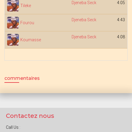
Djeneba Seck
4:05
Tileke
Djeneba Seck
4:43
Fourou
Djeneba Seck
4:08
Koumasse
commentaires
Contactez nous
Call Us :