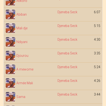
Atikoro
Djeneba Seck
6:07
Abiban
Djeneba Seck
5:15
Mali dje
Djeneba Seck
4:30
Ndiyani
Djeneba Seck
3:35
Djourou
Djeneba Seck
5:24
A mewome
Djeneba Seck
4:26
Armée Mali
Djeneba Seck
3:44
Sama