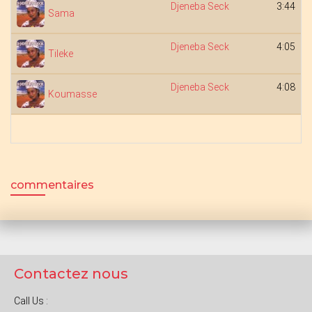
Djeneba Seck
3:44
Sama
Djeneba Seck
4:05
Tileke
Djeneba Seck
4:08
Koumasse
commentaires
Contactez nous
Call Us :