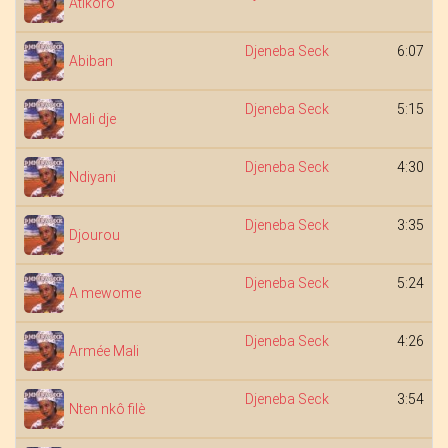
Atikoro
Djeneba Seck
6:07
Abiban
Djeneba Seck
5:15
Mali dje
Djeneba Seck
4:30
Ndiyani
Djeneba Seck
3:35
Djourou
Djeneba Seck
5:24
A mewome
Djeneba Seck
4:26
Armée Mali
Djeneba Seck
3:54
Nten nkô filè