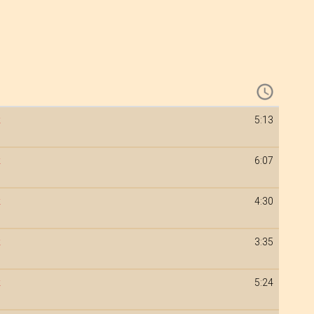
k
5:13
k
6:07
k
4:30
k
3:35
k
5:24