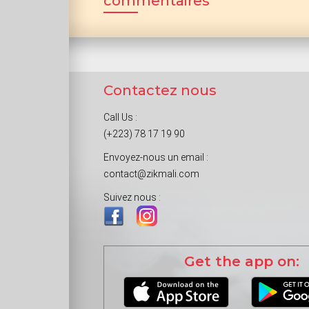
commentaires
Contactez nous
Call Us :
(+223) 78 17 19 90
Envoyez-nous un email :
contact@zikmali.com
Suivez nous :
Get the app on: