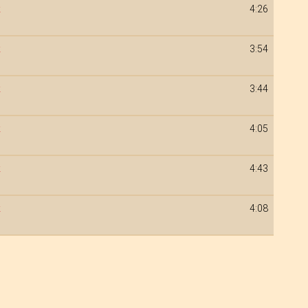
k
4:26
k
3:54
k
3:44
k
4:05
k
4:43
k
4:08