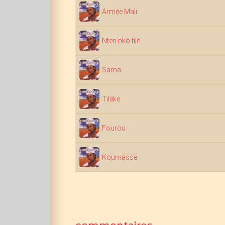
Armée Mali
Nten nkô filè
Sama
Tileke
Fourou
Koumasse