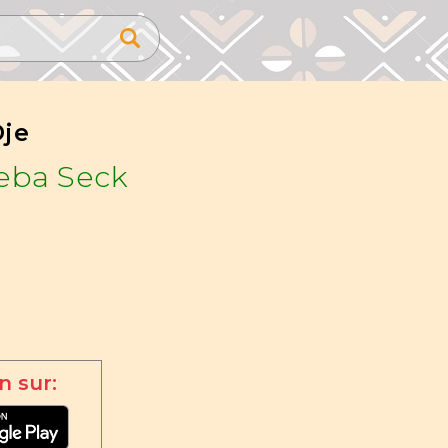
Dje
eba Seck
n sur: