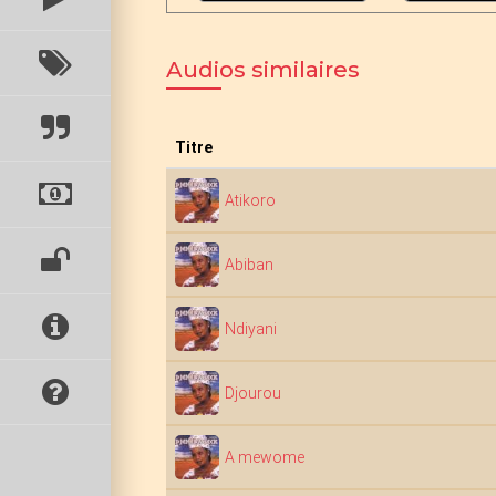
Audios similaires
Titre
Atikoro
Abiban
Ndiyani
Djourou
A mewome