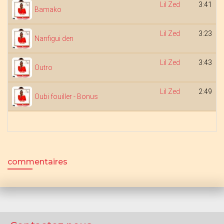
Lil Zed
3:41
Bamako
Lil Zed
3:23
Nanfigui den
Lil Zed
3:43
Outro
Lil Zed
2:49
Oubi fouiller - Bonus
commentaires