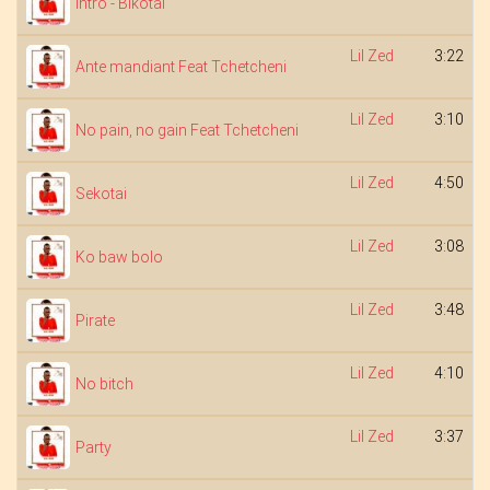
Intro - Bikotai
Lil Zed
3:22
Ante mandiant Feat Tchetcheni
Lil Zed
3:10
No pain, no gain Feat Tchetcheni
Lil Zed
4:50
Sekotai
Lil Zed
3:08
Ko baw bolo
Lil Zed
3:48
Pirate
Lil Zed
4:10
No bitch
Lil Zed
3:37
Party