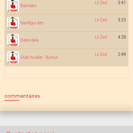
Lil Zed
3:41
Bamako
Lil Zed
3:23
Nanfigui den
Lil Zed
4:28
Babii dala
Lil Zed
2:49
Oubi fouiller - Bonus
commentaires