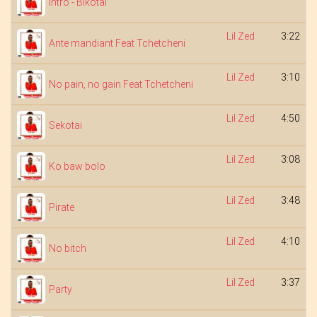
Intro - Bikotai
Lil Zed
3:22
Ante mandiant Feat Tchetcheni
Lil Zed
3:10
No pain, no gain Feat Tchetcheni
Lil Zed
4:50
Sekotai
Lil Zed
3:08
Ko baw bolo
Lil Zed
3:48
Pirate
Lil Zed
4:10
No bitch
Lil Zed
3:37
Party