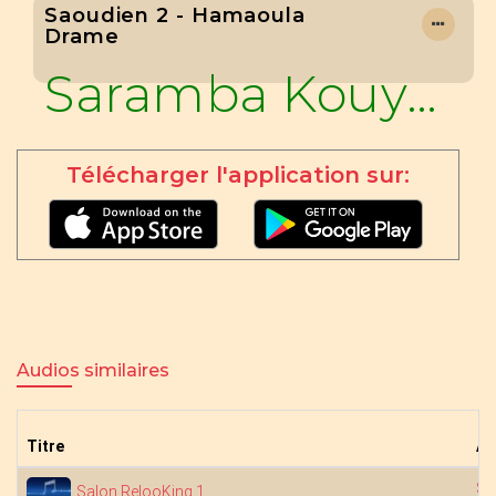
Saoudien 2 - Hamaoula
Drame
Saramba Kouyaté
Télécharger l'application sur:
Audios similaires
Titre
Ar
Sa
Salon RelooKing 1