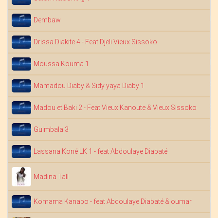
Na
Dembaw
Sa
Drissa Diakite 4 - Feat Djeli Vieux Sissoko
Dj
Moussa Kouma 1
Sa
Mamadou Diaby & Sidy yaya Diaby 1
Sa
Madou et Baki 2 - Feat Vieux Kanoute & Vieux Sissoko
Sa
Guimbala 3
Dj
Lassana Koné LK 1 - feat Abdoulaye Diabaté
Ma
Madina Tall
Dj
Komama Kanapo - feat Abdoulaye Diabaté & oumar