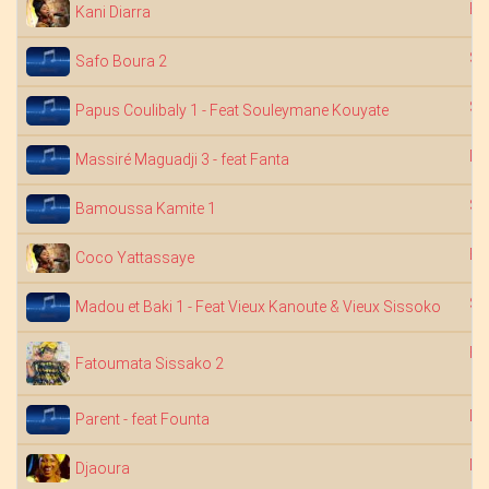
Ba
Kani Diarra
Sa
Safo Boura 2
Sa
Papus Coulibaly 1 - Feat Souleymane Kouyate
Dj
Massiré Maguadji 3 - feat Fanta
Sa
Bamoussa Kamite 1
Ba
Coco Yattassaye
Sa
Madou et Baki 1 - Feat Vieux Kanoute & Vieux Sissoko
Fa
Fatoumata Sissako 2
Dj
Parent - feat Founta
Na
Djaoura