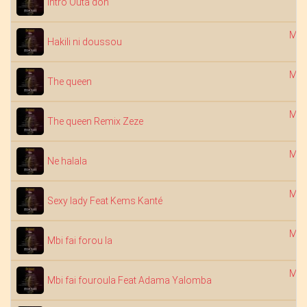
Intro Outa don
Mob
Hakili ni doussou
Mob
The queen
Mob
The queen Remix Zeze
Mob
Ne halala
Mob
Sexy lady Feat Kems Kanté
Mob
Mbi fai forou la
Mob
Mbi fai fouroula Feat Adama Yalomba