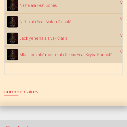
Mob
Ne halala Feat Bones
Mob
Ne halala Feat Bintou Diabaté
Mob
Jack ye ne halala ye - Claris
Mob
Mba don mbé moun kala Remix Feat Seyba Kanouté
commentaires