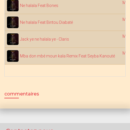
Mob
Ne halala Feat Bones
Mob
Ne halala Feat Bintou Diabaté
Mob
Jack ye ne halala ye - Claris
Mob
Mba don mbé moun kala Remix Feat Seyba Kanouté
commentaires