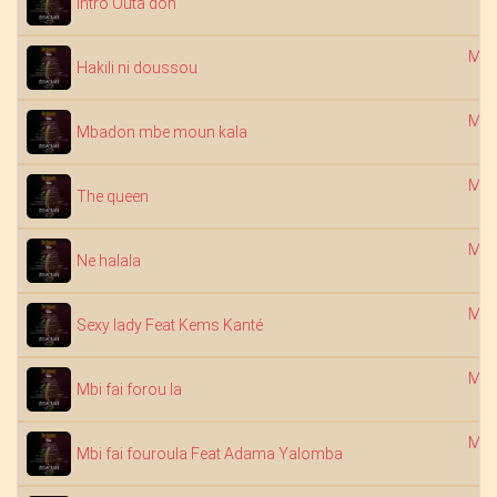
Intro Outa don
Mob
Hakili ni doussou
Mob
Mbadon mbe moun kala
Mob
The queen
Mob
Ne halala
Mob
Sexy lady Feat Kems Kanté
Mob
Mbi fai forou la
Mob
Mbi fai fouroula Feat Adama Yalomba