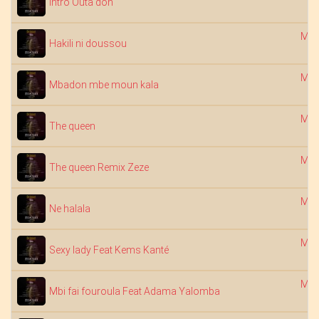
Intro Outa don
Mob
Hakili ni doussou
Mob
Mbadon mbe moun kala
Mob
The queen
Mob
The queen Remix Zeze
Mob
Ne halala
Mob
Sexy lady Feat Kems Kanté
Mob
Mbi fai fouroula Feat Adama Yalomba