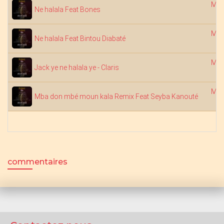
Mob
Ne halala Feat Bones
Mob
Ne halala Feat Bintou Diabaté
Mob
Jack ye ne halala ye - Claris
Mob
Mba don mbé moun kala Remix Feat Seyba Kanouté
commentaires