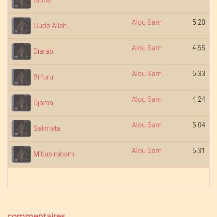
Dunia
Alou Sam
5:20
Gudo Allah
Alou Sam
4:55
Diarabi
Alou Sam
5:33
Bi furu
Alou Sam
4:24
Djama
Alou Sam
5:04
Salimata
Alou Sam
5:31
M'babirabam
commentaires