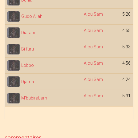
Dunia
Alou Sam
5:20
Gudo Allah
Alou Sam
4:55
Diarabi
Alou Sam
5:33
Bi furu
Alou Sam
4:56
Lobbo
Alou Sam
4:24
Djama
Alou Sam
5:31
M'babirabam
commentaires