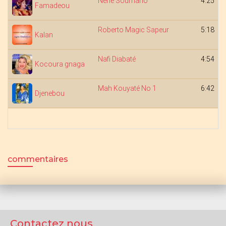
Nene Soumano
4:25
Famadeou
Roberto Magic Sapeur
5:18
Kalan
Nafi Diabaté
4:54
Kocoura gnaga
Mah Kouyaté No 1
6:42
Djenebou
commentaires
Contactez nous