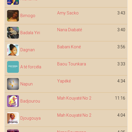
Amy Sacko
3:43
Bimogo
Nana Diabaté
3:40
Badala Yiri
Babani Koné
3:56
Dagnan
Baou Tounkara
3:33
A té forcéla
Yapéké
4:34
Napun
Mah Kouyaté No 2
11:16
Badjourou
Mah Kouyaté No 2
4:04
Djougouya