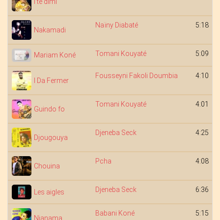
I té dimi
Naïny Diabaté
5:18
Nakamadi
Tomani Kouyaté
5:09
Mariam Koné
Fousseyni Fakoli Doumbia
4:10
I Da Fermer
Tomani Kouyaté
4:01
Guindo fo
Djeneba Seck
4:25
Djougouya
Pcha
4:08
Chouina
Djeneba Seck
6:36
Les aigles
Babani Koné
5:15
Nianama