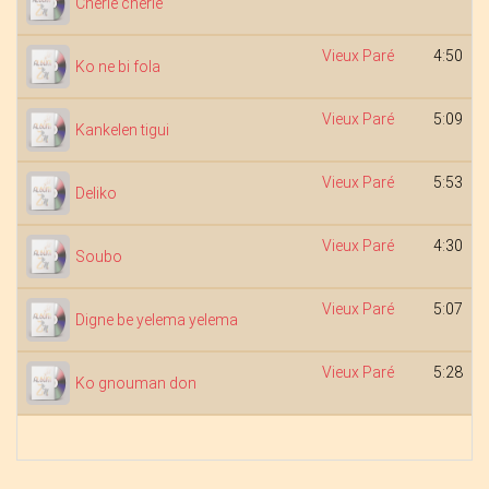
Chérie chérie
Vieux Paré
4:50
Ko ne bi fola
Vieux Paré
5:09
Kankelen tigui
Vieux Paré
5:53
Deliko
Vieux Paré
4:30
Soubo
Vieux Paré
5:07
Digne be yelema yelema
Vieux Paré
5:28
Ko gnouman don