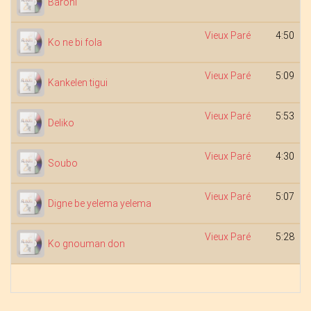
Baroni
Vieux Paré
4:50
Ko ne bi fola
Vieux Paré
5:09
Kankelen tigui
Vieux Paré
5:53
Deliko
Vieux Paré
4:30
Soubo
Vieux Paré
5:07
Digne be yelema yelema
Vieux Paré
5:28
Ko gnouman don