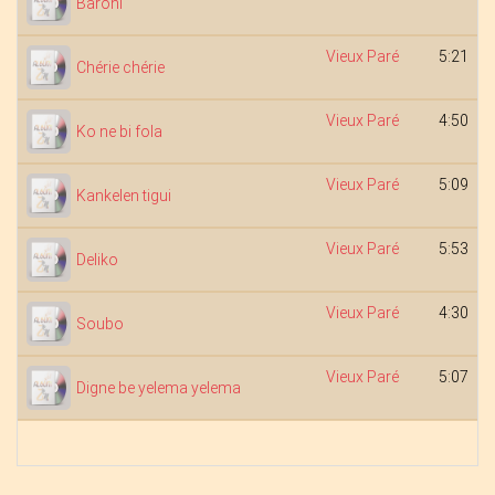
Baroni
Vieux Paré
5:21
Chérie chérie
Vieux Paré
4:50
Ko ne bi fola
Vieux Paré
5:09
Kankelen tigui
Vieux Paré
5:53
Deliko
Vieux Paré
4:30
Soubo
Vieux Paré
5:07
Digne be yelema yelema