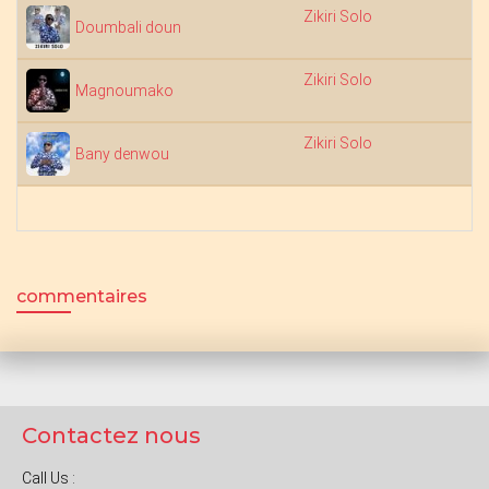
Zikiri Solo
Doumbali doun
Zikiri Solo
Magnoumako
Zikiri Solo
Bany denwou
commentaires
Contactez nous
Call Us :