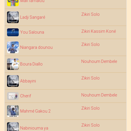
Mali famalou
Zikiri Solo
Ladji Sangaré
Zikiri Kassim Koné
You Salouna
Zikiri Solo
Niangara dounou
Nouhoum Dembele
14
Boura Diallo
Zikiri Solo
Abbayini
Nouhoum Dembele
Cherif
Zikiri Solo
Mahmé Gakou 2
Zikiri Solo
Nabiniouma ya