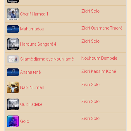
Zikiri Solo
Cherif Hamed 1
Zikiri Ousmane Traoré
Mahamadou
Zikiri Solo
Harouna Sangaré 4
Nouhoum Dembele
13
Silamè djama ayé Nouh lamè
Zikiri Kassim Koné
Anana tènè
Zikiri Solo
Nabi Niuman
Zikiri Solo
Ou bi ladeké
Zikiri Solo
Golo