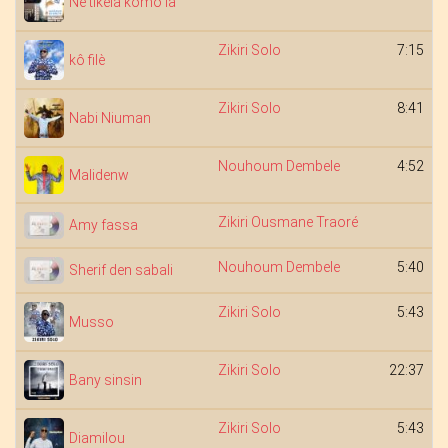
Ne tikela komo la
Zikiri Solo
7:15
kô filè
Zikiri Solo
8:41
Nabi Niuman
Nouhoum Dembele
4:52
Malidenw
Zikiri Ousmane Traoré
Amy fassa
Nouhoum Dembele
5:40
Sherif den sabali
Zikiri Solo
5:43
Musso
Zikiri Solo
22:37
Bany sinsin
Zikiri Solo
5:43
Diamilou