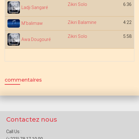
Zikiri Solo
6:36
Ladji Sangaré
Zikiri Balamine
4:22
M'balimaw
Zikiri Solo
5:58
Awa Dougouré
commentaires
Contactez nous
Call Us :