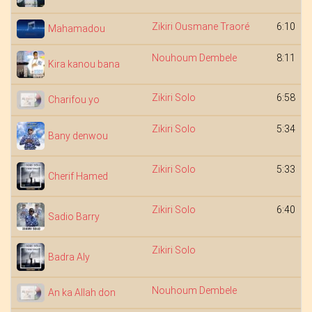
Zikiri Ousmane Traoré
6:10
Mahamadou
Nouhoum Dembele
8:11
Kira kanou bana
Zikiri Solo
6:58
Charifou yo
Zikiri Solo
5:34
Bany denwou
Zikiri Solo
5:33
Cherif Hamed
Zikiri Solo
6:40
Sadio Barry
Zikiri Solo
Badra Aly
Nouhoum Dembele
An ka Allah don