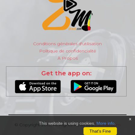
Conditions générales d'utilisation
Politique de confidencialité
À Propos
Get the app on:
x
This website is using cookies.
More info
.
© Copyright 2019, All Rights Reserved
Zikmali.com
That's Fine