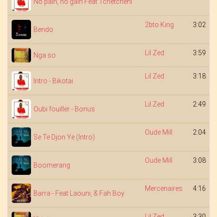
No pain, no gain Feat Tchetcheni
2bto King
3:02
Bendo
Lil Zed
3:59
Nga so
Lil Zed
3:18
Intro - Bikotai
Lil Zed
2:49
Oubi fouiller - Bonus
Oude Mill
2:04
Se Te Djon Ye (Intro)
Oude Mill
3:08
Boomerang
Mercenaires
4:16
Barra - Feat Laouni, & Fah Boy
Lil Zed
3:30