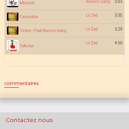
Biworo Gang
3:03
Mbololo
Lil Zed
3:35
Favorable
Lil Zed
3:29
Sirene - Feat Biworo Gang
Lil Zed
4:50
Sekotai
commentaires
Contactez nous