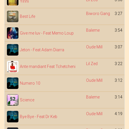
Yirini
Biworo Gang
3:27
Best Life
Baleme
3:54
Give me luv - Feat Memo Loup
Oude Mill
3:07
Jeton - Feat Adam Diarra
Lil Zed
3:22
Ante mandiant Feat Tchetcheni
Oude Mill
3:12
Numero 10
Baleme
3:14
Science
Oude Mill
4:19
Bye Bye - Feat Dr Keb