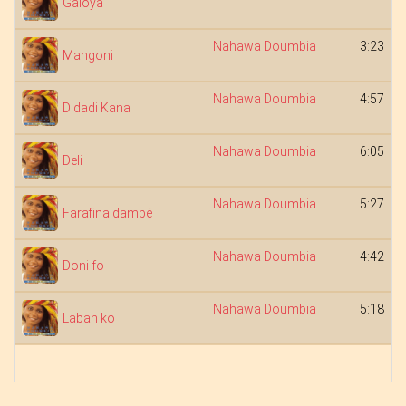
Galoya
Nahawa Doumbia
3:23
Mangoni
Nahawa Doumbia
4:57
Didadi Kana
Nahawa Doumbia
6:05
Deli
Nahawa Doumbia
5:27
Farafina dambé
Nahawa Doumbia
4:42
Doni fo
Nahawa Doumbia
5:18
Laban ko