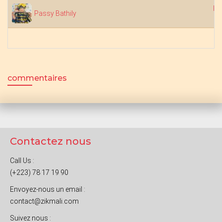
Fa
Passy Bathily
commentaires
Contactez nous
Call Us :
(+223) 78 17 19 90
Envoyez-nous un email :
contact@zikmali.com
Suivez nous :