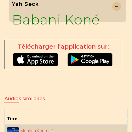
Yah Seck
Babani Koné
Télécharger l'application sur:
Audios similaires
Titre
Ar
Dj
Moussa Kouma 1