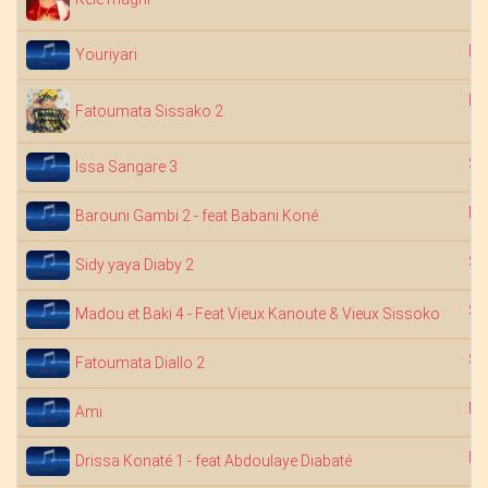
Na
Youriyari
Fa
Fatoumata Sissako 2
Sa
Issa Sangare 3
Dj
Barouni Gambi 2 - feat Babani Koné
Sa
Sidy yaya Diaby 2
Sa
Madou et Baki 4 - Feat Vieux Kanoute & Vieux Sissoko
Sa
Fatoumata Diallo 2
Na
Ami
Dj
Drissa Konaté 1 - feat Abdoulaye Diabaté