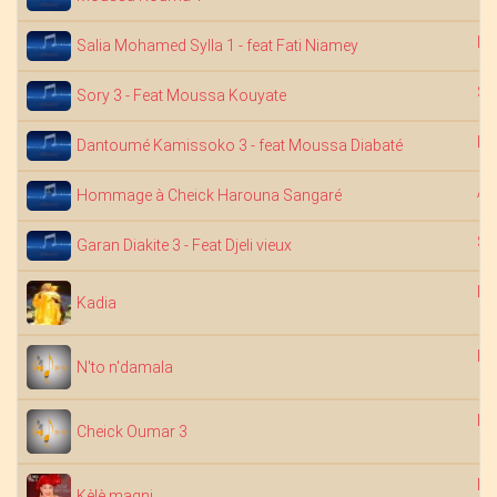
Dj
Salia Mohamed Sylla 1 - feat Fati Niamey
Sa
Sory 3 - Feat Moussa Kouyate
Dj
Dantoumé Kamissoko 3 - feat Moussa Diabaté
Ab
Hommage à Cheick Harouna Sangaré
Sa
Garan Diakite 3 - Feat Djeli vieux
Ba
Kadia
Ko
N'to n'damala
Ko
Cheick Oumar 3
Na
Kèlè magni