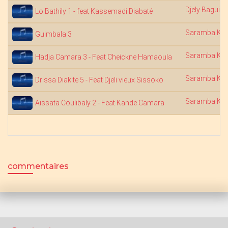
Djely Bagui
Lo Bathily 1 - feat Kassemadi Diabaté
Saramba Kou
Guimbala 3
Saramba Kou
Hadja Camara 3 - Feat Cheickne Hamaoula
Saramba Kou
Drissa Diakite 5 - Feat Djeli vieux Sissoko
Saramba Kou
Aissata Coulibaly 2 - Feat Kande Camara
commentaires