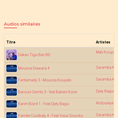
Audios similaires
Titre
Artistes
Mah Kouyaté
Dakan Tigui Ben BD
Saramba Kou
Moussa Diawara 4
Saramba Kou
Fantamady 3 - Moussa Kouyate
Djely Bagui
Barouni Gambi 3 - feat Babani Koné
Abdoulaye Di
Karim Boiré 1 - Feat Djely Bagui
Saramba Kou
Famille Coulibaly 4 - Feat Vieux Sissoko