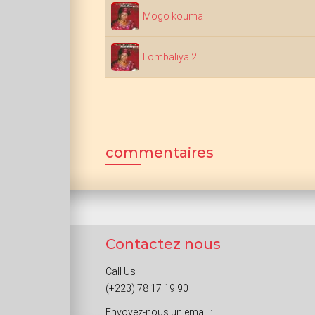
Mogo kouma
Lombaliya 2
commentaires
Contactez nous
Call Us :
(+223) 78 17 19 90
Envoyez-nous un email :