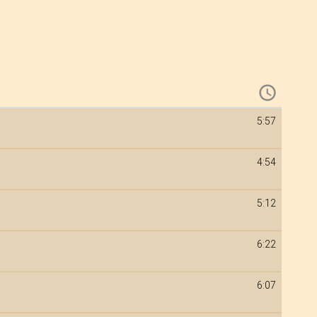
5:57
4:54
5:12
6:22
6:07