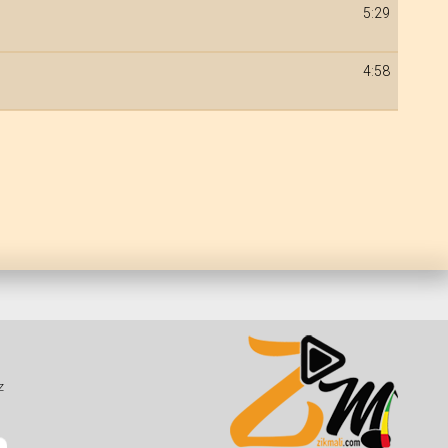
5:29
4:58
z