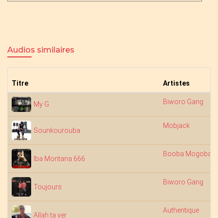
Audios similaires
Titre
Artistes
Biworo Gang
My G
Mobjack
Sounkourouba
Booba Mogoba
Iba Montana 666
Biworo Gang
Toujours
Authentique
Allah ta yer