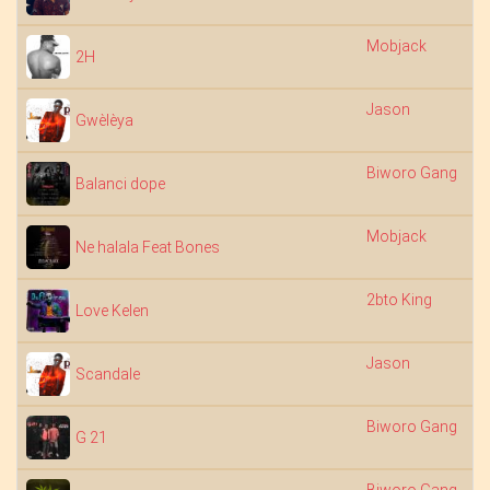
Mobjack
2H
Jason
Gwèlèya
Biworo Gang
Balanci dope
Mobjack
Ne halala Feat Bones
2bto King
Love Kelen
Jason
Scandale
Biworo Gang
G 21
Biworo Gang