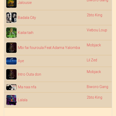
Jalousie
2bto King
Badala City
Viebou Loup
Kailai taih
Mobjack
Mbi fai fouroula Feat Adama Yalomba
Lil Zed
Aye
Mobjack
Intro Outa don
Biworo Gang
Ma naa nfa
2bto King
Lalala