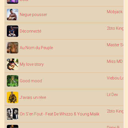
Mobjack
Negue pousser
2bto King
Déconnecté
Master So
Au Nom du Peuple
Miss MD
My love story
Viebou Lou
Good mood
Lil Dev
J'avais un rêve
2bto King
On S'en Fout - Feat De Whizzo & Young Malik
Djinxi B