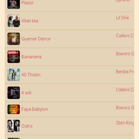
Plaisir
Lil One
Allah taa
Calibre 27
Guerrier Dance
Biworo Ga
Bananana
Benba Frein
40 Thobri
Calibre 27
A wili
Biworo Ga
Faya Babylon
2bto King
Outro