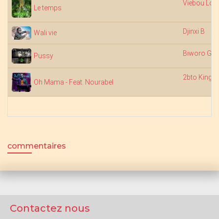
Viebou Lou
Le temps
Djinxi B
Wali vie
Biworo Ga
Pussy
2bto King
Oh Mama - Feat. Nourabel
commentaires
Contactez nous