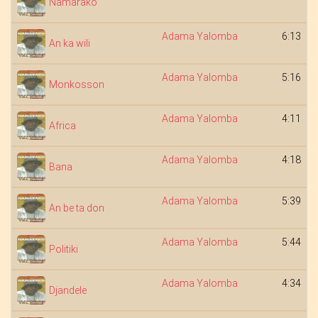
Namarako
Adama Yalomba
6:13
An ka wili
Adama Yalomba
5:16
Monkosson
Adama Yalomba
4:11
Africa
Adama Yalomba
4:18
Bana
Adama Yalomba
5:39
An be ta don
Adama Yalomba
5:44
Politiki
Adama Yalomba
4:34
Djandele