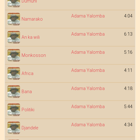
Dumuni
Adama Yalomba
4:04
Namarako
Adama Yalomba
6:13
An ka wili
Adama Yalomba
5:16
Monkosson
Adama Yalomba
4:11
Africa
Adama Yalomba
4:18
Bana
Adama Yalomba
5:44
Politiki
Adama Yalomba
4:34
Djandele