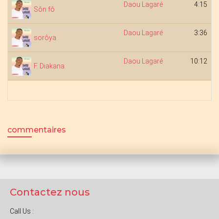
Daou Lagaré
4:15
Sôn fô
Daou Lagaré
3:36
sorôya
Daou Lagaré
10:12
F. Diakana
commentaires
Contactez nous
Call Us :