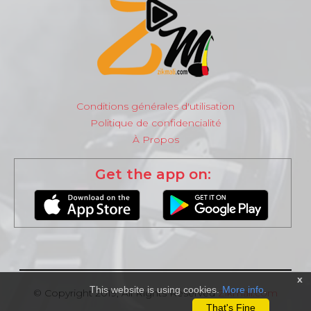
Conditions générales d'utilisation
Politique de confidencialité
À Propos
Get the app on:
x
This website is using cookies.
More info
.
© Copyright 2019, All Rights Reserved
Zikmali.com
That's Fine