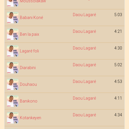
Moussolakaw
Daou Lagaré
5:03
Babani Koné
Daou Lagaré
4:21
Ben la paix
Daou Lagaré
4:30
Lagaré foli
Daou Lagaré
5:02
Diarabini
Daou Lagaré
4:53
Douhaou
Daou Lagaré
4:11
Banikono
Daou Lagaré
4:34
Kotankeyen