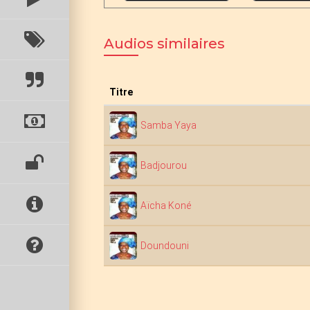
Audios similaires
Titre
Samba Yaya
Badjourou
Aïcha Koné
Doundouni