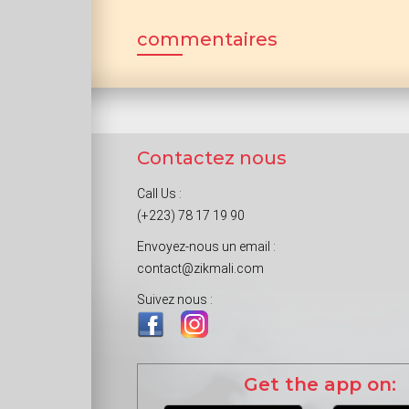
commentaires
Contactez nous
Call Us :
(+223) 78 17 19 90
Envoyez-nous un email :
contact@zikmali.com
Suivez nous :
Get the app on: