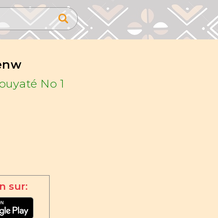
enw
ouyaté No 1
n sur: