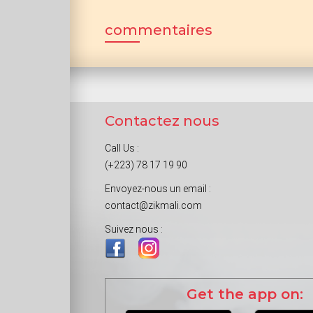
commentaires
Contactez nous
Call Us :
(+223) 78 17 19 90
Envoyez-nous un email :
contact@zikmali.com
Suivez nous :
Get the app on: