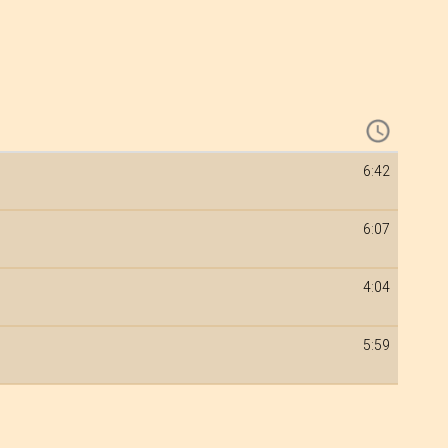
6:42
6:07
4:04
5:59