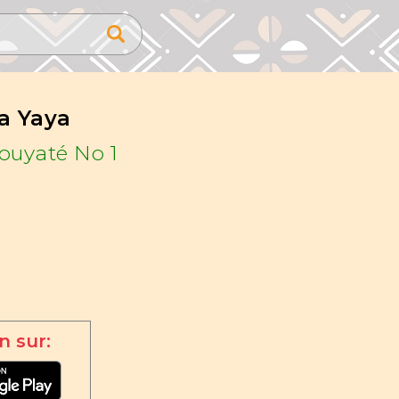
a Yaya
ouyaté No 1
n sur: