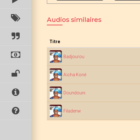
Audios similaires
Titre
Badjourou
Aïcha Koné
Doundouni
Filadenw