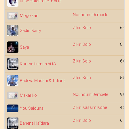
Ni bé Haïdara fè m'bi fè
Nouhoum Dembele
Môgô kan
Zikiri Solo
6:40
Sadio Barry
Zikiri Solo
8:11
Saya
Zikiri Solo
6:08
Kouma tiaman bi fô
Zikiri Solo
5:58
Badeya Madani & Tidiane
Nouhoum Dembele
9:00
Makariko
Zikiri Kassim Koné
4:52
You Salouna
Zikiri Solo
6:15
Banene Haïdara