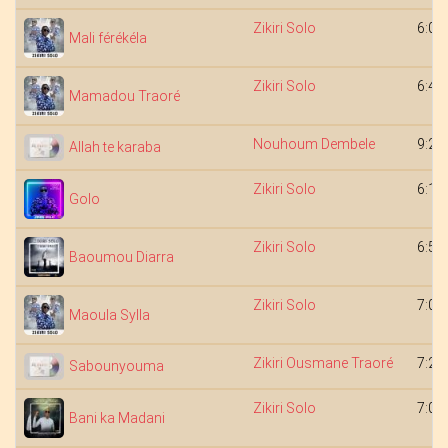
Zikiri Solo
6:00
Mali férékéla
Zikiri Solo
6:41
Mamadou Traoré
Nouhoum Dembele
9:25
Allah te karaba
Zikiri Solo
6:10
Golo
Zikiri Solo
6:52
Baoumou Diarra
Zikiri Solo
7:01
Maoula Sylla
Zikiri Ousmane Traoré
7:26
Sabounyouma
Zikiri Solo
7:08
Bani ka Madani