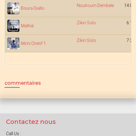
Nouhoum Dembele
14:05
Boura Diallo
Zikiri Solo
6:18
Mathiè
Zikiri Solo
7:32
Mimi Cherif 1
commentaires
Contactez nous
Call Us :