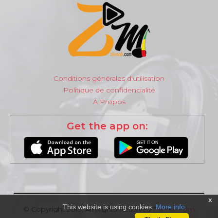
Conditions générales d'utilisation
Politique de confidencialité
À Propos
Get the app on:
x
This website is using cookies.
More info
.
© Copyright 2019, All Rights Reserved
Zikmali.com