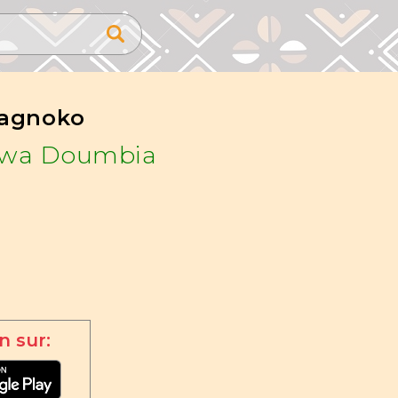
agnoko
wa Doumbia
n sur: