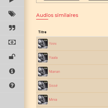
Audios similaires
Titre
Yirini
Yaala
Ntanan
Sissé
Minia