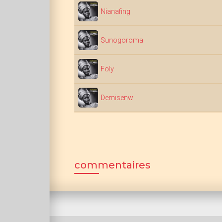
Nianafing
Sunogoroma
Foly
Demisenw
commentaires