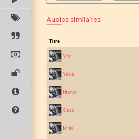
Audios similaires
Titre
Yirini
Yaala
Ntanan
Sissé
Minia