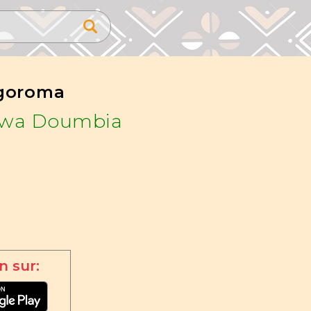
goroma
wa Doumbia
n sur: