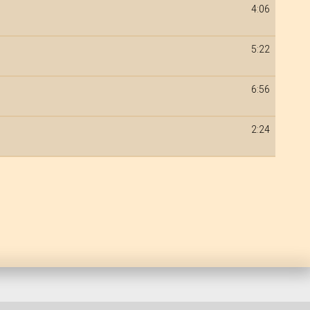
4:06
5:22
6:56
2:24