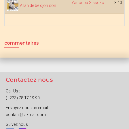
Yacouba Sissoko
3:43
Allah de be djon son
commentaires
Contactez nous
Call Us :
(+223) 78 17 19 90
Envoyez-nous un email :
contact@zikmali.com
Suivez nous :