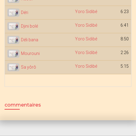
Yoro Sidibé
6:23
Déri
Yoro Sidibé
6:41
Djini bolé
Yoro Sidibé
8:50
Déli bana
Yoro Sidibé
2:26
Mourouni
Yoro Sidibé
5:15
Sa yôrô
commentaires