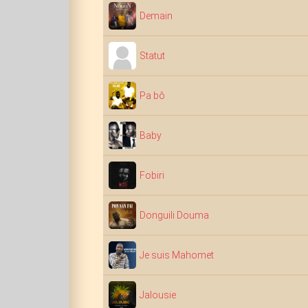
Demain
Statut
Pa bô
Baby
Fobiri
Donguili Douma
Je suis Mahomet
Jalousie