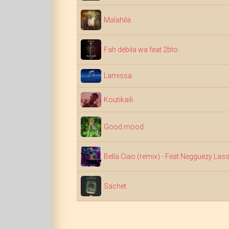
Malahila
Fah debila wa feat 2bto
Lamissa
Koutikaili
Good mood
Bella Ciao (remix) - Feat Negguezy Las
Sachet