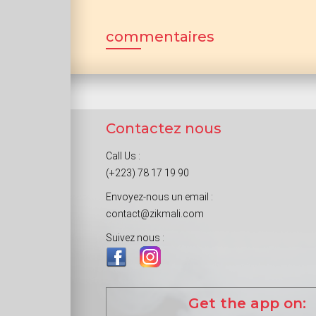
commentaires
Contactez nous
Call Us :
(+223) 78 17 19 90
Envoyez-nous un email :
contact@zikmali.com
Suivez nous :
Get the app on: