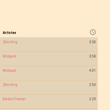
Artistes
2bto King
3:30
Mobjack
3:58
Mobjack
4:01
2bto King
2:50
Benba Freintan
2:29