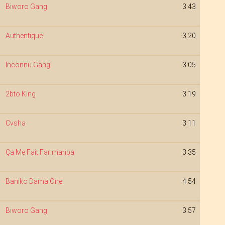
Biworo Gang
3:43
Authentique
3:20
Inconnu Gang
3:05
2bto King
3:19
Cvsha
3:11
Ça Me Fait Farimanba
3:35
Baniko Dama One
4:54
Biworo Gang
3:57