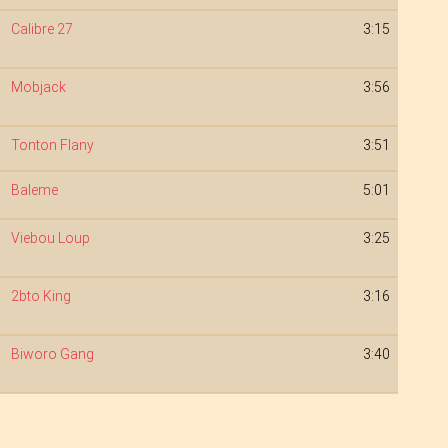
Calibre 27
3:15
Mobjack
3:56
Tonton Flany
3:51
Baleme
5:01
Viebou Loup
3:25
2bto King
3:16
Biworo Gang
3:40