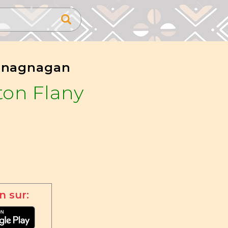
gnagnagan
ton Flany
n sur: