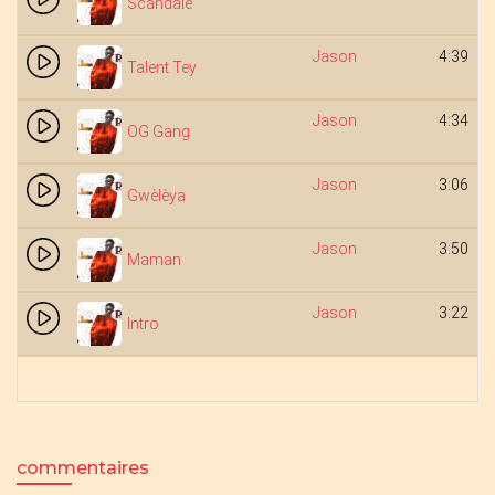
Scandale
Jason
4:39
Talent Tey
Jason
4:34
OG Gang
Jason
3:06
Gwèlèya
Jason
3:50
Maman
Jason
3:22
Intro
commentaires