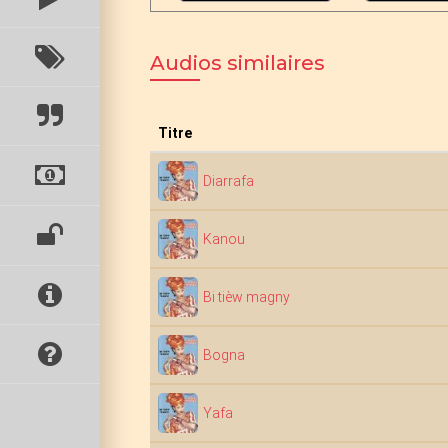
Audios similaires
Titre
Diarrafa
Kanou
Bi tièw magny
Bogna
Yafa