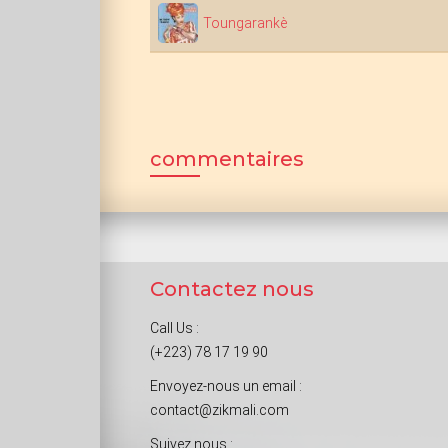
Toungarankè
commentaires
Contactez nous
Call Us :
(+223) 78 17 19 90
Envoyez-nous un email :
contact@zikmali.com
Suivez nous :