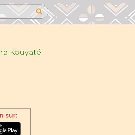
a Kouyaté
n sur: