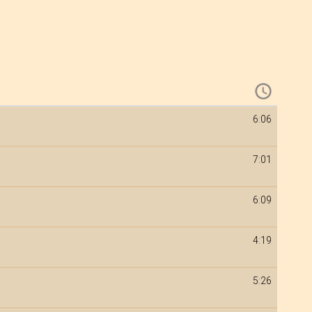
6:06
7:01
6:09
4:19
5:26