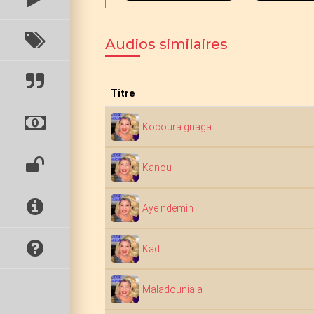
Audios similaires
Titre
Kocoura gnaga
Kanou
Aye ndemin
Kadi
Maladouniala